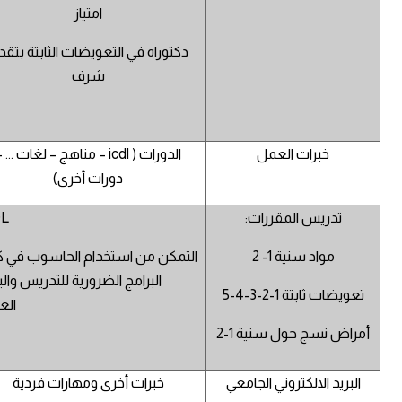
امتياز
دكتوراه في التعويضات الثابتة بتقد
شرف
خبرات العمل
الدورات ( icdl – مناهج – لغات ... 
دورات أخرى)
تدريس المقررات:
DL
مواد سنية 1- 2
التمكن من استخدام الحاسوب في ك
البرامج الضرورية للتدريس وال
تعويضات ثابتة 1-2-3-4-5
الع
أمراض نسج حول سنية 1-2
البريد الالكتروني الجامعي
خبرات أخرى ومهارات فردية