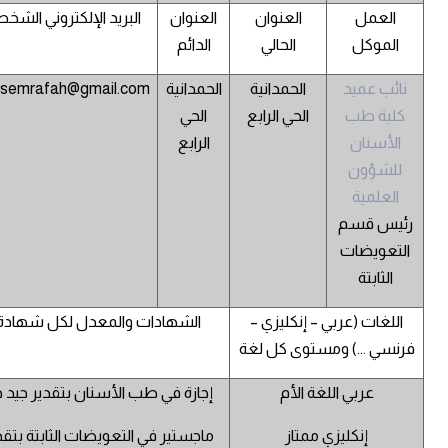
العمل
العنوان
العنوان
البريد الإلكتروني الشخ
الموكل
الحالي
الدائم
نائب عميد
الحمدانية
الحمدانية
semrafah@gmail.com
كلية طب
الحي الرابع
الحي
الأسنان
الرابع
للشؤون
العلمية
رئيس قسم
التعويضات
الثابتة
اللغات (عربي – إنكليزي –
الشهادات والمعدل لكل شهادة
فرنسي ...) ومستوى كل لغة
عربي اللغة الأم
إجازة في طب الأسنان بتقدير جيد جد
إنكليزي ممتاز
ماجستير في التعويضات الثابتة بتقد